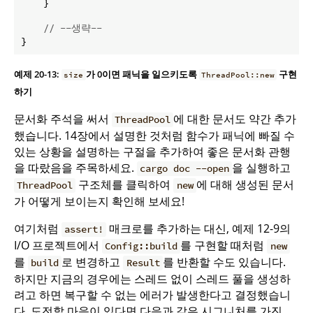
    }

// --생략--
}
예제 20-13:
가 0이면 패닉을 일으키도록
구현
size
ThreadPool::new
하기
문서화 주석을 써서
에 대한 문서도 약간 추가
ThreadPool
했습니다. 14장에서 설명한 것처럼 함수가 패닉에 빠질 수
있는 상황을 설명하는 구절을 추가하여 좋은 문서화 관행
을 따랐음을 주목하세요.
을 실행하고
cargo doc --open
구조체를 클릭하여
에 대해 생성된 문서
ThreadPool
new
가 어떻게 보이는지 확인해 보세요!
여기처럼
매크로를 추가하는 대신, 예제 12-9의
assert!
I/O 프로젝트에서
를 구현할 때처럼
Config::build
new
를
로 변경하고
를 반환할 수도 있습니다.
build
Result
하지만 지금의 경우에는 스레드 없이 스레드 풀을 생성하
려고 하면 복구할 수 없는 에러가 발생한다고 결정했습니
다. 도전할 마음이 있다면 다음과 같은 시그니처를 가진