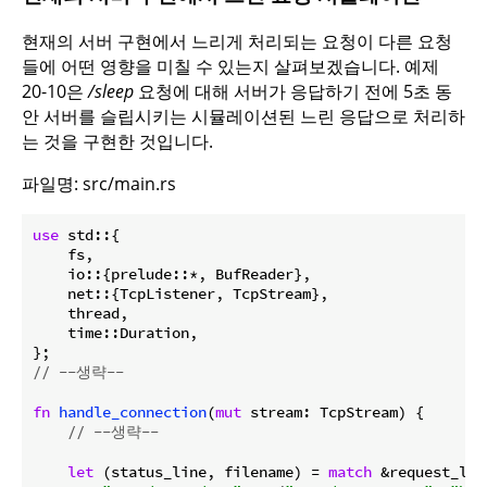
현재의 서버 구현에서 느리게 처리되는 요청이 다른 요청
들에 어떤 영향을 미칠 수 있는지 살펴보겠습니다. 예제
20-10은
/sleep
요청에 대해 서버가 응답하기 전에 5초 동
안 서버를 슬립시키는 시뮬레이션된 느린 응답으로 처리하
는 것을 구현한 것입니다.
파일명: src/main.rs
use
 std::{

    fs,

    io::{prelude::*, BufReader},

    net::{TcpListener, TcpStream},

    thread,

    time::Duration,

// --생략--
fn
handle_connection
(
mut
 stream: TcpStream) {

// --생략--
let
 (status_line, filename) = 
match
 &request_lin