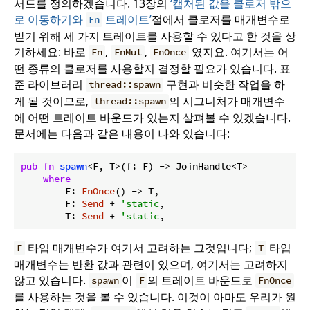
서드를 정의하겠습니다. 13장의
‘캡처된 값을 클로저 밖으
로 이동하기와
트레이트’
절에서 클로저를 매개변수로
Fn
받기 위해 세 가지 트레이트를 사용할 수 있다고 한 것을 상
기하세요: 바로
,
,
였지요. 여기서는 어
Fn
FnMut
FnOnce
떤 종류의 클로저를 사용할지 결정할 필요가 있습니다. 표
준 라이브러리
구현과 비슷한 작업을 하
thread::spawn
게 될 것이므로,
의 시그니처가 매개변수
thread::spawn
에 어떤 트레이트 바운드가 있는지 살펴볼 수 있겠습니다.
문서에는 다음과 같은 내용이 나와 있습니다:
pub
fn
spawn
<F, T>(f: F) -> JoinHandle<T>

where
        F: 
FnOnce
() -> T,

        F: 
Send
 + 
'static
,

        T: 
Send
 + 
'static
,
타입 매개변수가 여기서 고려하는 그것입니다;
타입
F
T
매개변수는 반환 값과 관련이 있으며, 여기서는 고려하지
않고 있습니다.
이
의 트레이트 바운드로
spawn
F
FnOnce
를 사용하는 것을 볼 수 있습니다. 이것이 아마도 우리가 원