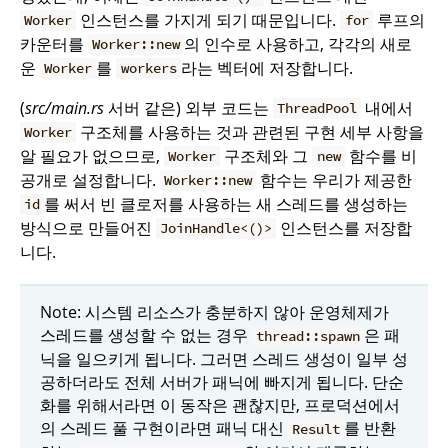
인스턴스를 가지게 되기 때문입니다.
루프의
Worker
for
카운터를
의 인수로 사용하고, 각각의 새로
Worker::new
운
를
라는 벡터에 저장합니다.
Worker
workers
(
src/main.rs
서버 같은) 외부 코드는
내에서
ThreadPool
구조체를 사용하는 것과 관련된 구현 세부 사항을
Worker
알 필요가 없으므로,
구조체와 그
함수를 비
Worker
new
공개로 설정합니다.
함수는 우리가 제공한
Worker::new
를 써서 빈 클로저를 사용하는 새 스레드를 생성하는
id
방식으로 만들어진
인스턴스를 저장합
JoinHandle<()>
니다.
Note: 시스템 리소스가 충분하지 않아 운영체제가
스레드를 생성할 수 없는 경우
은 패
thread::spawn
닉을 일으키게 됩니다. 그러면 스레드 생성이 일부 성
공하더라도 전체 서버가 패닉에 빠지게 됩니다. 단순
화를 위해서라면 이 동작은 괜찮지만, 프로덕션에서
의 스레드 풀 구현이라면 패닉 대신
를 반환
Result