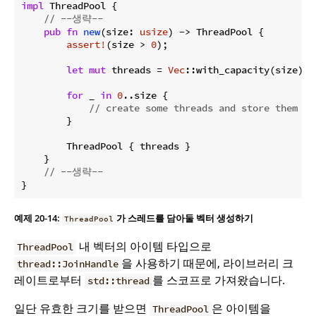
impl
 ThreadPool {

// --생략--
pub
fn
new
(size: 
usize
) -> ThreadPool {

assert!
(size > 
0
);

let
mut
 threads = 
Vec
::with_capacity(size);

for
 _ 
in
0
..size {

// create some threads and store them in
        }

        ThreadPool { threads }

    }

// --생략--
}
예제 20-14:
가 스레드를 담아둘 벡터 생성하기
ThreadPool
내 벡터의 아이템 타입으로
ThreadPool
을 사용하기 때문에, 라이브러리 크
thread::JoinHandle
레이트로부터
를 스코프로 가져왔습니다.
std::thread
일단 유효한 크기를 받으면
은 아이템을
ThreadPool