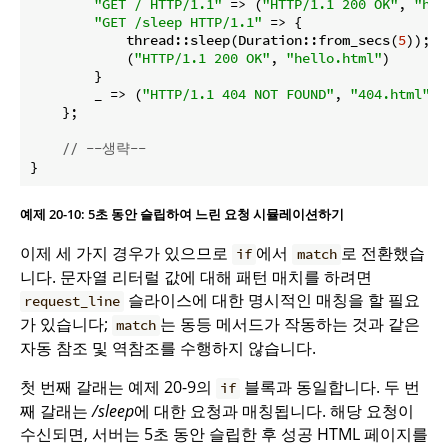
"GET / HTTP/1.1"
 => (
"HTTP/1.1 200 OK"
, 
"hel
"GET /sleep HTTP/1.1"
 => {

            thread::sleep(Duration::from_secs(
5
));

            (
"HTTP/1.1 200 OK"
, 
"hello.html"
)

        }

        _ => (
"HTTP/1.1 404 NOT FOUND"
, 
"404.html"
),

    };

// --생략--
}
예제 20-10: 5초 동안 슬립하여 느린 요청 시뮬레이션하기
이제 세 가지 경우가 있으므로
에서
로 전환했습
if
match
니다. 문자열 리터럴 값에 대해 패턴 매치를 하려면
슬라이스에 대한 명시적인 매칭을 할 필요
request_line
가 있습니다;
는 동등 메서드가 작동하는 것과 같은
match
자동 참조 및 역참조를 수행하지 않습니다.
첫 번째 갈래는 예제 20-9의
블록과 동일합니다. 두 번
if
째 갈래는
/sleep
에 대한 요청과 매칭됩니다. 해당 요청이
수신되면, 서버는 5초 동안 슬립한 후 성공 HTML 페이지를