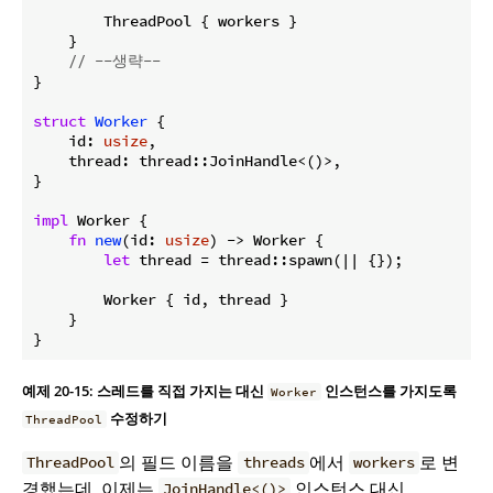
        ThreadPool { workers }

    }

// --생략--
}

struct
Worker
 {

    id: 
usize
,

    thread: thread::JoinHandle<()>,

}

impl
 Worker {

fn
new
(id: 
usize
) -> Worker {

let
 thread = thread::spawn(|| {});

        Worker { id, thread }

    }

}
예제 20-15: 스레드를 직접 가지는 대신
인스턴스를 가지도록
Worker
수정하기
ThreadPool
의 필드 이름을
에서
로 변
ThreadPool
threads
workers
경했는데, 이제는
인스턴스 대신
JoinHandle<()>