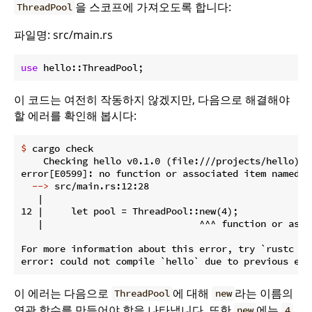
을 스코프에 가져오도록 합니다:
ThreadPool
파일명: src/main.rs
use
이 코드는 여전히 작동하지 않겠지만, 다음으로 해결해야
할 에러를 확인해 봅시다:
$
 cargo check
    Checking hello v0.1.0 (file:///projects/hello)

  -->
 src/main.rs:12:28
   |

12 |     let pool = ThreadPool::new(4);

   |                            ^^^ function or asso
For more information about this error, try `rustc --e
이 에러는 다음으로
에 대해
라는 이름의
ThreadPool
new
연관 함수를 만들어야 함을 나타냅니다. 또한
에는
new
4