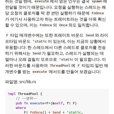
하는 것일 텐데,
에서 얻은 인수는 결국
에
execute
spawn
전달될 것이기 때문입니다. 요청을 실행하는 스레드는 해
당 요청의 클로저를 딱
한 번
만 실행하기 때문에
FnOnce
가 여기서 사용하고자 하는 트레이트라는 것을 더욱 확신
할 수 있으며, 이는
의
와도 일치합니다.
FnOnce
Once
타입 매개변수에는 또한 트레이트 바운드
와 라이
F
Send
프타임 바운드
이 있는데, 이는 지금의 상황에서
'static
유용합니다: 한 스레드에서 다른 스레드로 클로저를 전송
하기 위해서는
가 필요하고, 스레드가 실행되는 데
Send
얼마나 오래 걸릴지 모르므로
이 필요합니다. 이
'static
러한 바운드를 사용하여
에
타입의 일반 매
ThreadPool
F
개변수를 받는
메서드를 만들어 보겠습니다:
execute
파일명: src/lib.rs
impl
 ThreadPool {

// --생략--
pub
fn
execute
<F>(&
self
, f: F)

where
        F: 
FnOnce
() + 
Send
 + 
'static
,
