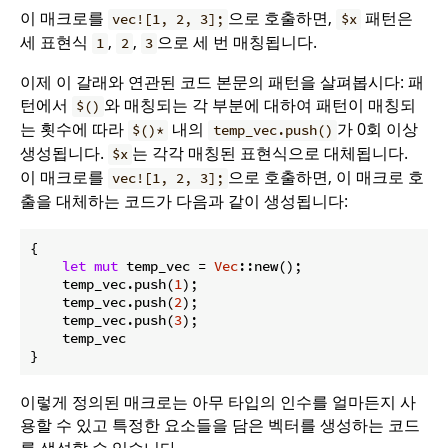
이 매크로를
으로 호출하면,
패턴은
vec![1, 2, 3];
$x
세 표현식
,
,
으로 세 번 매칭됩니다.
1
2
3
이제 이 갈래와 연관된 코드 본문의 패턴을 살펴봅시다: 패
턴에서
와 매칭되는 각 부분에 대하여 패턴이 매칭되
$()
는 횟수에 따라
내의
가 0회 이상
$()*
temp_vec.push()
생성됩니다.
는 각각 매칭된 표현식으로 대체됩니다.
$x
이 매크로를
으로 호출하면, 이 매크로 호
vec![1, 2, 3];
출을 대체하는 코드가 다음과 같이 생성됩니다:
{

let
mut
 temp_vec = 
Vec
::new();

    temp_vec.push(
1
);

    temp_vec.push(
2
);

    temp_vec.push(
3
);

    temp_vec

}
이렇게 정의된 매크로는 아무 타입의 인수를 얼마든지 사
용할 수 있고 특정한 요소들을 담은 벡터를 생성하는 코드