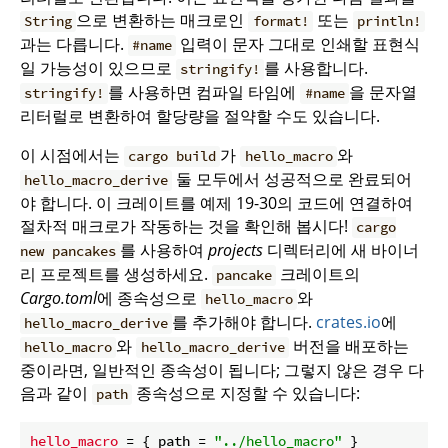
으로 변환하는 매크로인
또는
String
format!
println!
과는 다릅니다.
입력이 문자 그대로 인쇄할 표현식
#name
일 가능성이 있으므로
를 사용합니다.
stringify!
를 사용하면 컴파일 타임에
을 문자열
stringify!
#name
리터럴로 변환하여 할당량을 절약할 수도 있습니다.
이 시점에서는
가
와
cargo build
hello_macro
둘 모두에서 성공적으로 완료되어
hello_macro_derive
야 합니다. 이 크레이트를 예제 19-30의 코드에 연결하여
절차적 매크로가 작동하는 것을 확인해 봅시다!
cargo
를 사용하여
projects
디렉터리에 새 바이너
new pancakes
리 프로젝트를 생성하세요.
크레이트의
pancake
Cargo.toml
에 종속성으로
와
hello_macro
를 추가해야 합니다.
crates.io
에
hello_macro_derive
와
버전을 배포하는
hello_macro
hello_macro_derive
중이라면, 일반적인 종속성이 됩니다; 그렇지 않은 경우 다
음과 같이
종속성으로 지정할 수 있습니다:
path
hello_macro
 = { path = 
"../hello_macro"