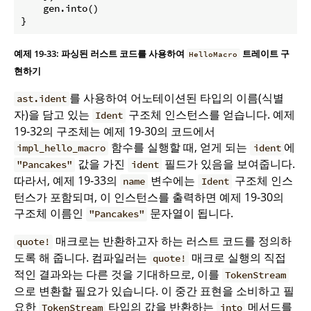
    gen.into()

}
예제 19-33: 파싱된 러스트 코드를 사용하여
트레이트 구
HelloMacro
현하기
를 사용하여 어노테이션된 타입의 이름(식별
ast.ident
자)을 담고 있는
구조체 인스턴스를 얻습니다. 예제
Ident
19-32의 구조체는 예제 19-30의 코드에서
함수를 실행할 때, 얻게 되는
에
impl_hello_macro
ident
값을 가진
필드가 있음을 보여줍니다.
"Pancakes"
ident
따라서, 예제 19-33의
변수에는
구조체 인스
name
Ident
턴스가 포함되며, 이 인스턴스를 출력하면 예제 19-30의
구조체 이름인
문자열이 됩니다.
"Pancakes"
매크로는 반환하고자 하는 러스트 코드를 정의하
quote!
도록 해 줍니다. 컴파일러는
매크로 실행의 직접
quote!
적인 결과와는 다른 것을 기대하므로, 이를
TokenStream
으로 변환할 필요가 있습니다. 이 중간 표현을 소비하고 필
요한
타입의 값을 반환하는
메서드를
TokenStream
into