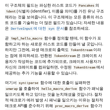
이 구조체의 필드는 파싱한 러스트 코드가
의
Pancakes
(식별자 (identifier), 이름을 의미)를 가진 유닛 구조
ident
체라는 것을 보여줍니다. 이 구조체에는 모든 종류의 러스
트 코드를 기술하는 더 많은 필드가 있습니다; 자세한 내용
은
에 대한
문서
를 참조하세요.
DeriveInput
syn
곧
함수를 정의할 텐데, 이 함수가 포
impl_hello_macro
함하고자 하는 새로운 러스트 코드를 만들어 낼 곳입니다.
하지만 그전에, 파생 매크로의 출력도
이라
TokenStream
는 점에 유의하세요. 반환된
은 크레이트 사
TokenStream
용자가 작성하는 코드에 추가되므로, 크레이트 사용자가
자신의 크레이트를 컴파일하면, 수정된
에서
TokenStream
제공하는 추가 기능을 사용할 수 있습니다.
여기서
함수에 대한 호출이 실패하면
syn::parse
을 호출하여
함수가 패닉을
unwrap
hello_macro_derive
일으키도록 하고 있다는 것을 눈치채셨을 것입니다. 절차
적 매크로가 에러 발생 시 패닉을 일으키는 이유는 절차적
매크로 API를 준수하기 위해
함수가
proc_macro_derive