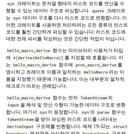
크레이트는 문자열 형태의 러스트 코드를 연산을 수
syn
행할 수 있는 데이터 구조로 파싱합니다.
크레이트
quote
는
데이터 구조를 다시 러스트 코드로 변환합니다. 이
syn
러한 크레이트를 사용하면 처리하려는 모든 종류의 러스트
코드를 훨씬 간단하게 파싱할 수 있습니다: 러스트 코드에
대한 전체 파서를 작성하는 것은 간단한 작업이 아닙니다.
함수는 라이브러리 사용자가 타입
hello_macro_derive
에
를 지정할 때 호출됩니다. 이
#[derive(HelloMacro)]
는
함수에
를
hello_macro_derive
proc_macro_derive
명시하고 트레이트 이름과 일치하는
라는 이
HelloMacro
름을 지정했기 때문에 가능합니다; 이는 대부분의 절차적
매크로가 따르는 관례입니다.
함수는 먼저
의
hello_macro_derive
TokenStream
을 해석 및 연산 수행이 가능한 데이터 구조로 변환
input
합니다. 여기서
이 등장합니다.
의
함수는
syn
syn
parse
을 받아 파싱된 러스트 코드를 나타내는
TokenStream
구조체를 반환합니다. 예제 19-32는
DeriveInput
struct
문자열을 파싱하여 얻은
구조체
Pancakes;
DeriveInput